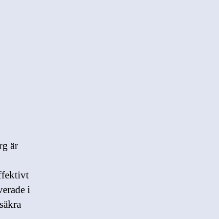
rg är
ffektivt
verade i
osäkra