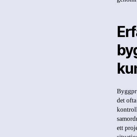
Er
by
ku
Byggpro
det oft
kontrol
samordn
ett pro