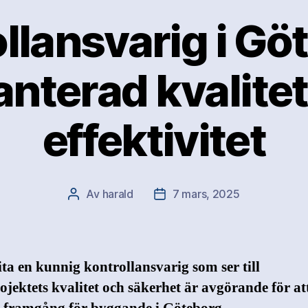
llansvarig i Gö
nterad kvalite
effektivitet
Av
harald
7 mars, 2025
Inläggsförfattare
Inläggsdatum
ita en kunnig kontrollansvarig som ser till
jektets kvalitet och säkerhet är avgörande för at