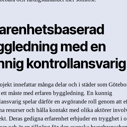
farenhetsbaserad
ggledning med en
nnig kontrollansvarig
jekt innefattar många delar och i städer som Götebo
a ett måste med erfaren byggledning. En kunnig
lansvarig spelar därför en avgörande roll genom att e
a resurser och hålla kontakt med olika aktörer invol
jekt. Deras gedigna erfarenhet erbjuder en trygghet i 