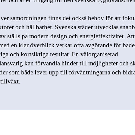
oner och är en tillgång för den svenska byggbranschen
ver samordningen finns det också behov för att foku
ktorer och hållbarhet. Svenska städer utvecklas snabb
av ställs på modern design och energieffektivitet. Att
med en klar överblick verkar ofta avgörande för både
tiga och kortsiktiga resultat. En välorganiserad
lansvarig kan förvandla hinder till möjligheter och s
er som både lever upp till förväntningarna och bidrar
tillväxt.