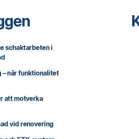
äggen
K
de schaktarbeten i
ad
– när funktionalitet
ör att motverka
nad vid renovering