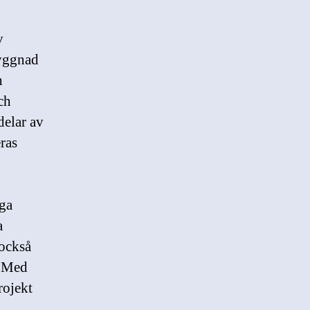
v
byggnad
h
ch
delar av
eras
iga
a
 också
. Med
rojekt