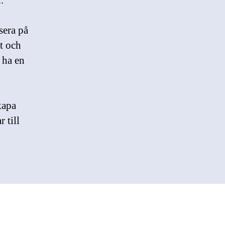
.
sera på
t och
 ha en
kapa
 till