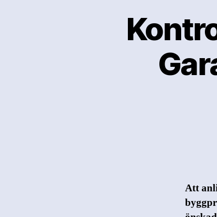
Kontro
Gara
Att anl
byggpro