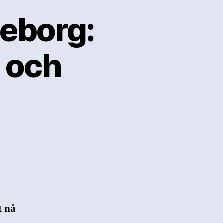
teborg:
t och
t nå