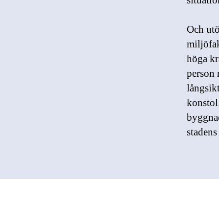
situati
Och utö
miljöfa
höga kr
person 
långsik
konstol
byggnad
stadens 