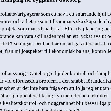
 framgång för byggande i Göteborg.
rollansvarig agerar som ett nav i ett snurrande hjul a
enörer och arbetare som tillsammans ska skapa den 
et projekt som man visualiserat. Effektiv planering oc
rande kan vara skillnaden mellan ett lyckat avslut o
de förseningar. Det handlar om att garantera att alla 
et, från miljöaspekter till ekonomisk balans, kontroll
rollansvarig i Göteborg
erbjuder kontroll och lämpl
ar vid oförutsedda problem. I den snabbt föränderlig
nschen är det inte bara fråga om att följa regler utan
hålla sig uppdaterad kring nya metoder och tekniker
å kvalitetskontroll och noggrannhet blir besvärliga p
rbara och färdigställandet mer sömlöst.