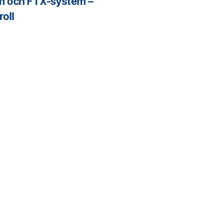
on och FTX-system –
roll