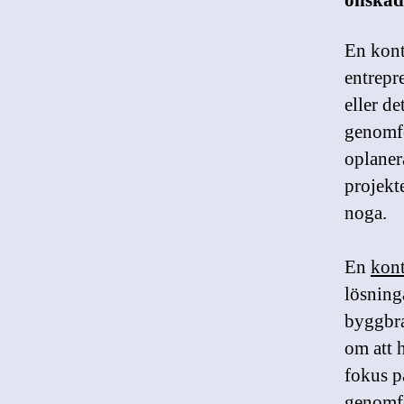
önskad
En kont
entrepr
eller d
genomfö
oplanera
projekt
noga.
En
kont
lösning
byggbra
om att 
fokus p
genomfö