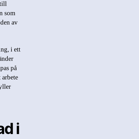
ill
en som
lden av
g, i ett
änder
apas på
t arbete
yller
d i