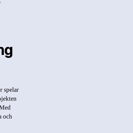
.
ng
r spelar
ojekten
. Med
a och