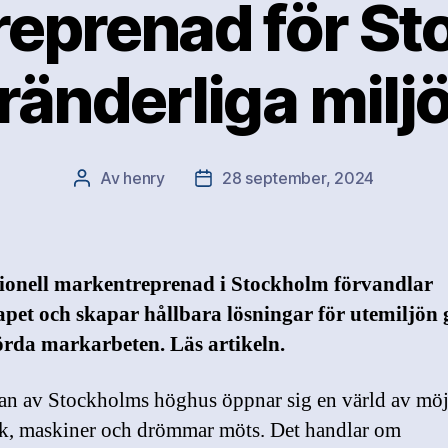
eprenad för S
ränderliga milj
Av
henry
28 september, 2024
Inläggsförfattare
Inläggsdatum
sionell markentreprenad i Stockholm förvandlar
apet och skapar hållbara lösningar för utemiljön
örda markarbeten. Läs artikeln.
an av Stockholms höghus öppnar sig en värld av möj
k, maskiner och drömmar möts. Det handlar om