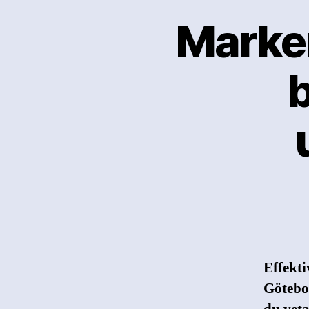
Marken
b
Effekt
Götebor