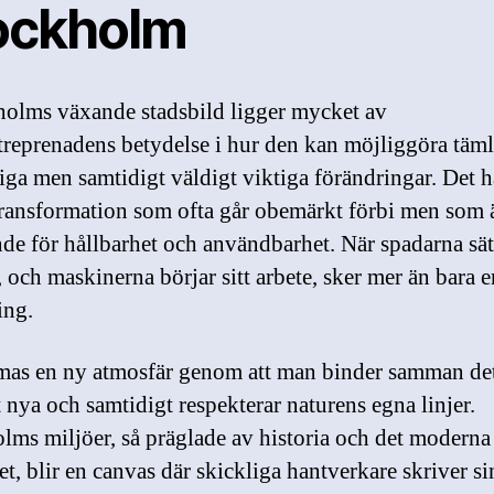
ockholm
holms växande stadsbild ligger mycket av
reprenadens betydelse i hur den kan möjliggöra täm
iga men samtidigt väldigt viktiga förändringar. Det 
ransformation som ofta går obemärkt förbi men som 
de för hållbarhet och användbarhet. När spadarna sätt
 och maskinerna börjar sitt arbete, sker mer än bara e
ing.
mas en ny atmosfär genom att man binder samman de
 nya och samtidigt respekterar naturens egna linjer.
lms miljöer, så präglade av historia och det moderna
et, blir en canvas där skickliga hantverkare skriver s