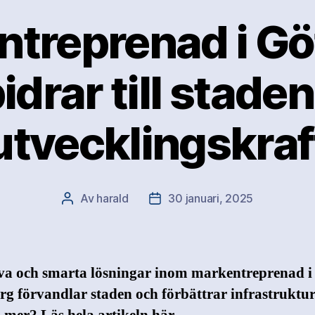
treprenad i G
idrar till stade
utvecklingskraf
Av
harald
30 januari, 2025
Inläggsförfattare
Inläggsdatum
iva och smarta lösningar inom markentreprenad i
g förvandlar staden och förbättrar infrastrukture