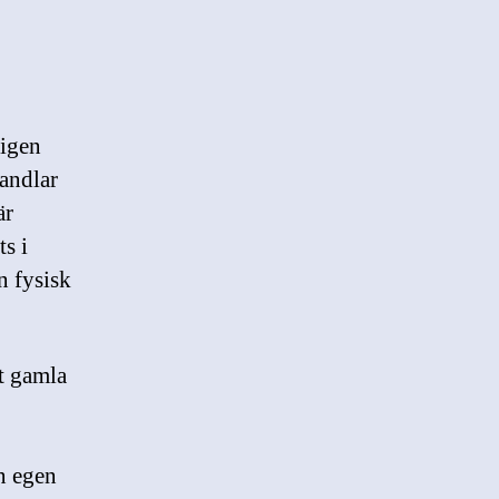
ligen
handlar
är
s i
n fysisk
t gamla
in egen