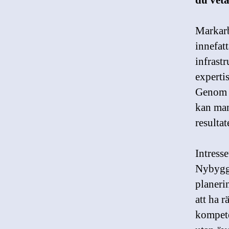
du veta
Markarb
innefat
infrast
experti
Genom a
kan man
resultat
Intresse
Nybyggn
planeri
att ha r
kompete