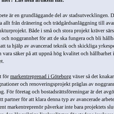
 mer? Läs hela artikeln här.
ete är en grundläggande del av stadsutvecklingen. D
ta allt från dränering och trädgårdsanläggning till av
rukturprojekt. Både i små och stora projekt kräver sär
s och noggrannhet för att de ska fungera och bli hållb
tt ta hjälp av avancerad teknik och skickliga yrkesp
 vara säker på att uppnå hög kvalitet och hållbarhet 
et.
t för
markentreprenad i Göteborg
växer så det knakar
ationer och renoveringsprojekt präglas av noggran
ng. För företag och bostadsrättsföreningar är det avg
ätt partner för att klara denna typ av avancerade arbet
nt markentreprenör påverkar inte bara projektets slut