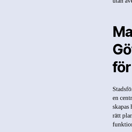
utan äv
Ma
Gö
för
Stadsfö
en cent
skapas 
rätt pl
funktio