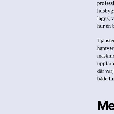
profess
husbygg
läggs, v
hur en 
Tjänste
hantver
maskine
uppfarte
där var
både fu
Me