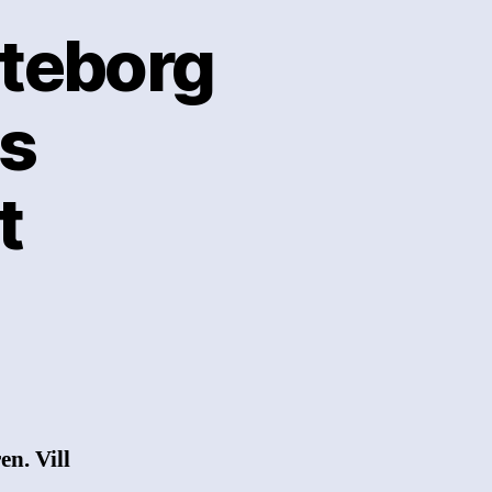
öteborg
ns
t
n. Vill