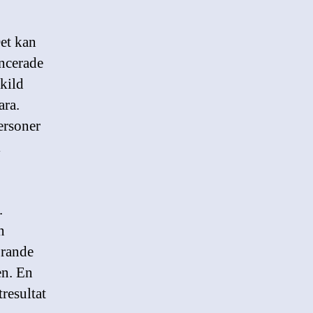
et kan
ancerade
skild
ara.
ersoner
i
.
n
örande
en. En
resultat