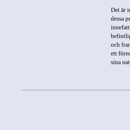
Det är 
dessa p
innefatt
befintl
och fra
ett för
sina na