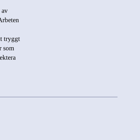
 av
 Arbeten
t tryggt
år som
ektera