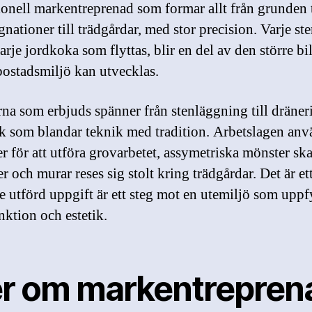
ionell markentreprenad som formar allt från grunden t
nationer till trädgårdar, med stor precision. Varje st
arje jordkoka som flyttas, blir en del av den större bi
bostadsmiljö kan utvecklas.
rna som erbjuds spänner från stenläggning till dränerin
k som blandar teknik med tradition. Arbetslagen anv
r för att utföra grovarbetet, assymetriska mönster sk
r och murar reses sig stolt kring trädgårdar. Det är et
je utförd uppgift är ett steg mot en utemiljö som uppf
nktion och estetik.
r om markentreprena