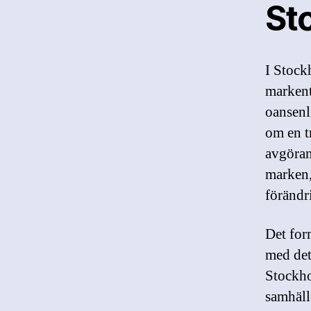
St
I Stock
markent
oansenl
om en t
avgöran
marken,
förändr
Det for
med det
Stockho
samhäll