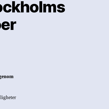
tockholms
öer
 genom
ligheter