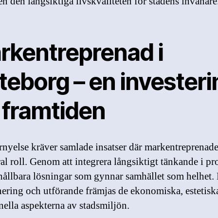
en den långsiktiga livskvaliteten för stadens invånare
rkentreprenad i
teborg – en investeri
 framtiden
rnyelse kräver samlade insatser där markentreprenade
ral roll. Genom att integrera långsiktigt tänkande i pr
hållbara lösningar som gynnar samhället som helhet
anering och utförande främjas de ekonomiska, estetisk
nella aspekterna av stadsmiljön.