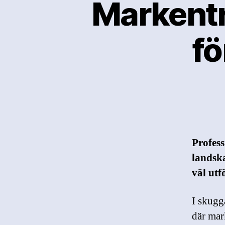
Markentr
fö
Profes
landsk
väl utf
I skugg
där mar