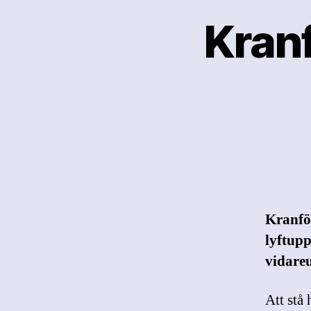
Kranf
Kranför
lyftup
vidareu
Att stå 