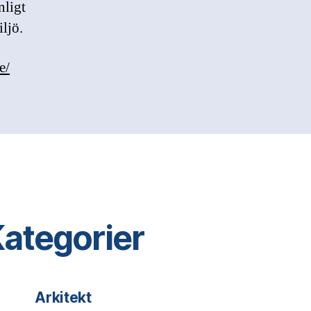
nligt
ljö.
e/
ategorier
Arkitekt