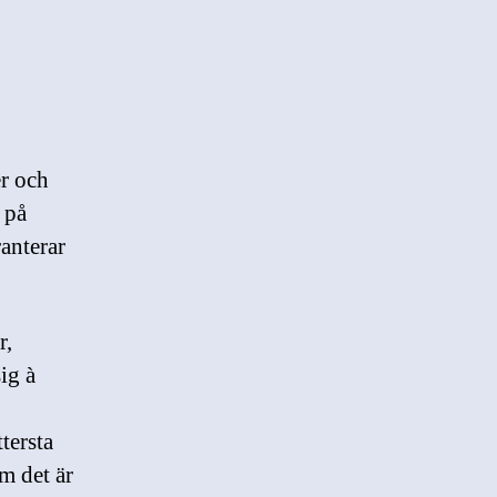
er och
 på
ranterar
r,
ig à
tersta
om det är