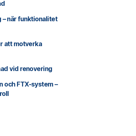
ad
– när funktionalitet
ör att motverka
nad vid renovering
on och FTX-system –
roll