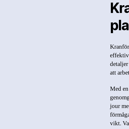
Kra
pl
Kranför
effekti
detalje
att arbe
Med en 
genomgå
jour me
förmåga
vikt. Va