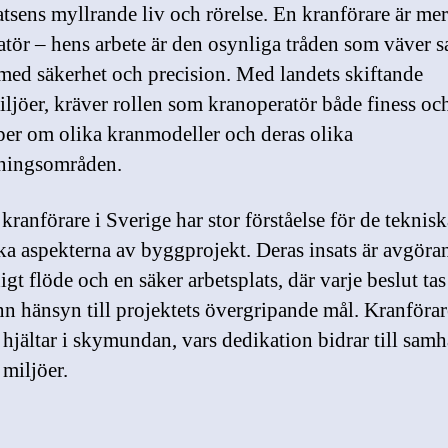
tsens myllrande liv och rörelse. En kranförare är mer
atör – hens arbete är den osynliga tråden som väver
 med säkerhet och precision. Med landets skiftande
iljöer, kräver rollen som kranoperatör både finess och
er om olika kranmodeller och deras olika
ningsområden.
kranförare i Sverige har stor förståelse för de teknis
ska aspekterna av byggprojekt. Deras insats är avgöra
igt flöde och en säker arbetsplats, där varje beslut ta
n hänsyn till projektets övergripande mål. Kranförar
 hjältar i skymundan, vars dedikation bidrar till samh
miljöer.