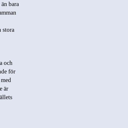
 än bara
 samman
 stora
ka och
nde för
s med
e är
ällets