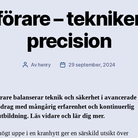
örare – teknik
precision
Av
henry
29 september, 2024
Inläggsförfattare
Inläggsdatum
are balanserar teknik och säkerhet i avancerade
pdrag med mångårig erfarenhet och kontinuerlig
tbildning. Läs vidare och lär dig mer.
högt uppe i en kranhytt ger en särskild utsikt över