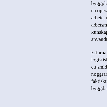
byggpla
en oper
arbetet
arbetsm
kunskap
använd
Erfarna 
logisti
ett smid
noggran
faktiskt
byggda 