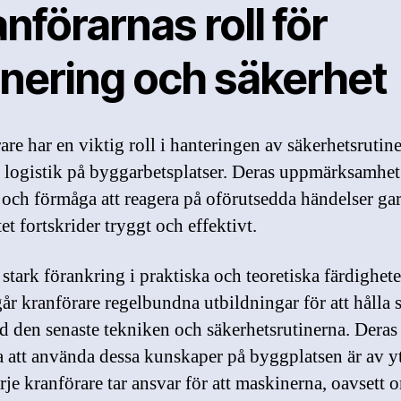
nförarnas roll för
anering och säkerhet
are har en viktig roll i hanteringen av säkerhetsrutin
v logistik på byggarbetsplatser. Deras uppmärksamhet
r och förmåga att reagera på oförutsedda händelser ga
tet fortskrider tryggt och effektivt.
stark förankring i praktiska och teoretiska färdighete
r kranförare regelbundna utbildningar för att hålla s
d den senaste tekniken och säkerhetsrutinerna. Deras
 att använda dessa kunskaper på byggplatsen är av yt
rje kranförare tar ansvar för att maskinerna, oavsett 